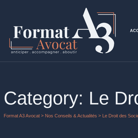
Skip
to
content
AC
Category: Le Dro
Format A3 Avocat
>
Nos Conseils & Actualités
>
Le Droit des Soci