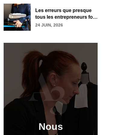
Les erreurs que presque
tous les entrepreneurs font
à la création de leur
24 JUIN, 2026
entreprise
Nous