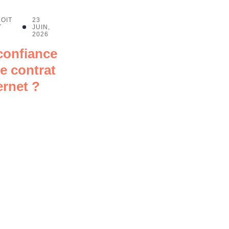
OIT
23
T
JUIN,
2026
 confiance
e contrat
ernet ?