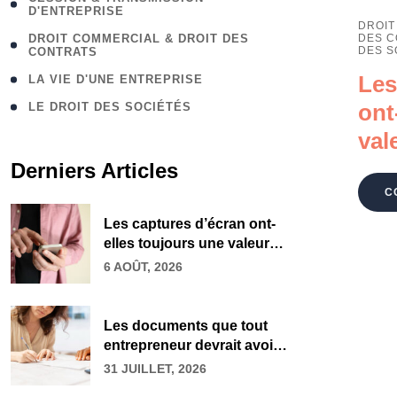
D'ENTREPRISE
DROIT
DROIT COMMERCIAL & DROIT DES
DES C
DES S
CONTRATS
Les
LA VIE D'UNE ENTREPRISE
ont
LE DROIT DES SOCIÉTÉS
val
Derniers Articles
C
Les captures d’écran ont-
elles toujours une valeur
juridique ?
6 AOÛT, 2026
Les documents que tout
entrepreneur devrait avoir
à jour
31 JUILLET, 2026